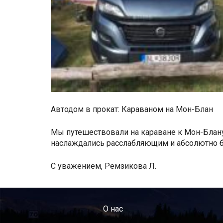
Автодом в прокат: Караваном на Мон-Блан
Мы путешествовали на караване к Мон-Блану
наслаждались расслабляющим и абсолютно б
С уважением, Ремзикова Л.
O нас