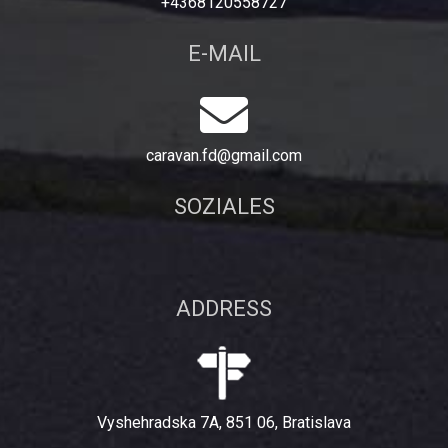
+4368120558727
E-MAIL
caravan.fd@gmail.com
SOZIALES
ADDRESS
Vyshehradska 7A, 851 06, Bratislava