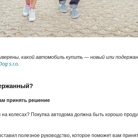
 уверены, какой автомобиль купить — новый или подержа
Dog s.r.o.
держанный?
ам принять решение
на колесах? Покупка автодома должна быть хорошо продум
 составил полезное руководство, которое поможет вам приня