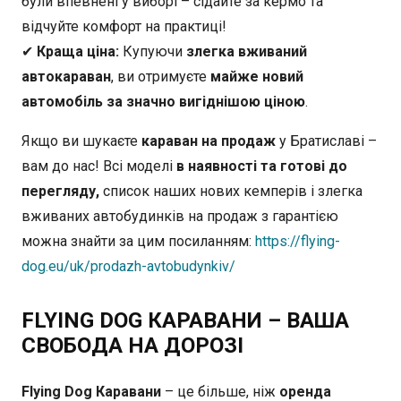
були впевнені у виборі – сідайте за кермо та
відчуйте комфорт на практиці!
✔
Краща ціна:
Купуючи
злегка вживаний
автокараван
, ви отримуєте
майже новий
автомобіль за значно вигіднішою ціною
.
Якщо ви шукаєте
караван на продаж
у Братиславі –
вам до нас! Всі моделі
в наявності та готові до
перегляду,
список наших нових кемперів і злегка
вживаних автобудинків на продаж з гарантією
можна знайти за цим посиланням:
https://flying-
dog.eu/uk/prodazh-avtobudynkiv/
FLYING DOG КАРАВАНИ – ВАША
СВОБОДА НА ДОРОЗІ
Flying Dog Каравани
– це більше, ніж
оренда