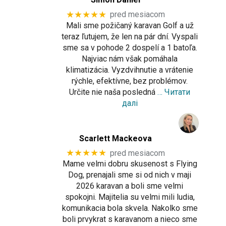
★★★★★
pred mesiacom
Mali sme požičaný karavan Golf a už
teraz ľutujem, že len na pár dní. Vyspali
sme sa v pohode 2 dospelí a 1 batoľa.
Najviac nám však pomáhala
klimatizácia. Vyzdvihnutie a vrátenie
rýchle, efektívne, bez problémov.
Určite nie naša posledná
… Читати
далі
Scarlett Mackeova
★★★★★
pred mesiacom
Mame velmi dobru skusenost s Flying
Dog, prenajali sme si od nich v maji
2026 karavan a boli sme velmi
spokojni. Majitelia su velmi mili ludia,
komunikacia bola skvela. Nakolko sme
boli prvykrat s karavanom a nieco sme