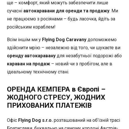
ще – комфорт, який можуть забезпечити лише
сучасні
автокаравани для оренди та продажу
. Ми
не працюємо з росіянами – будь ласочка, йдіть за
російським кораблем!
Всім іншім ми у
Flying Dog Caravany
допоможемо
здійснити мрію – незалежно від того, чи шукаєте ви
оренду автокаравану
для незабутньої подорожі або
караван на продаж
– новий чи з пробігом, але в
ідеальному технічному стані.
ОРЕНДА КЕМПЕРА в Європі –
ЖОДНОГО СТРЕСУ, ЖОДНИХ
ПРИХОВАНИХ ПЛАТЕЖІВ
Офіс
Flying Dog s.r.o.
розташований на об’їзній трасі
Братислави, буквально на самому кордоні Австрія-