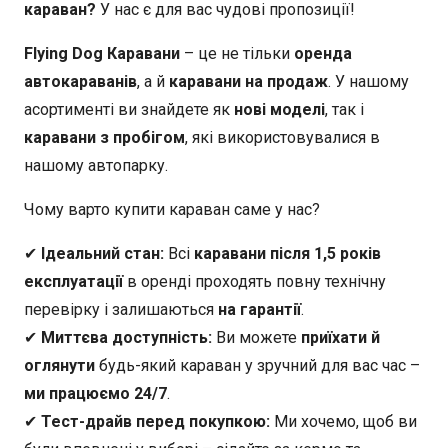
караван?
У нас є для вас чудові пропозиції!
Flying Dog Каравани
– це не тільки
оренда
автокараванів
, а й
каравани на продаж
. У нашому
асортименті ви знайдете як
нові моделі
, так і
каравани з пробігом
, які використовувалися в
нашому автопарку.
Чому варто купити караван саме у нас?
✔
Ідеальний стан:
Всі
каравани після 1,5 років
експлуатації
в оренді проходять повну технічну
перевірку і залишаються
на гарантії
.
✔
Миттєва доступність:
Ви можете
приїхати й
оглянути
будь-який караван у зручний для вас час –
ми працюємо 24/7
.
✔
Тест-драйв перед покупкою:
Ми хочемо, щоб ви