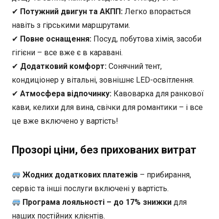
✔
Потужний двигун та АКПП:
Легко впорається
навіть з гірськими маршрутами.
✔
Повне оснащення:
Посуд, побутова хімія, засоби
гігієни – все вже є в каравані.
✔
Додатковий комфорт:
Сонячний тент,
кондиціонер у вітальні, зовнішнє LED-освітлення.
✔
Атмосфера відпочинку:
Кавоварка для ранкової
кави, келихи для вина, свічки для романтики – і все
це вже включено у вартість!
Прозорі ціни, без прихованих витрат
Жодних додаткових платежів
– прибирання,
сервіс та інші послуги включені у вартість.
Програма лояльності – до 17% знижки
для
наших постійних клієнтів.