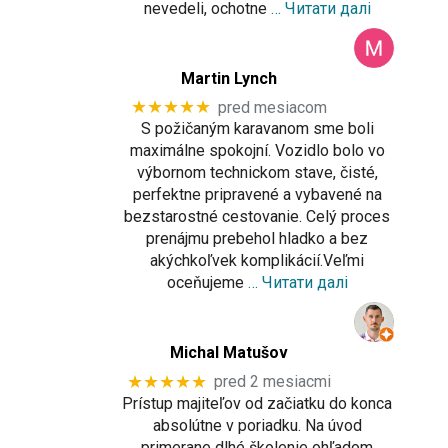
nevedeli, ochotne
… Читати далі
Martin Lynch
★★★★★
pred mesiacom
S požičaným karavanom sme boli
maximálne spokojní. Vozidlo bolo vo
výbornom technickom stave, čisté,
perfektne pripravené a vybavené na
bezstarostné cestovanie. Celý proces
prenájmu prebehol hladko a bez
akýchkoľvek komplikácií.Veľmi
oceňujeme
… Читати далі
Michal Matušov
★★★★★
pred 2 mesiacmi
Prístup majiteľov od začiatku do konca
absolútne v poriadku. Na úvod
primerane dlhé školenie ohľadom