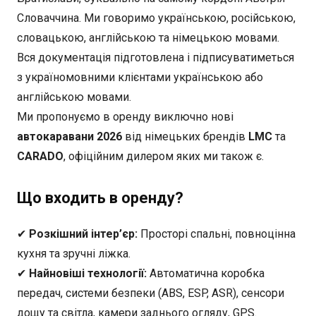
Словаччина. Ми говоримо українською, російською,
словацькою, англійською та німецькою мовами.
Вся документація підготовлена і підписуватиметься
з україномовними клієнтами українською або
англійською мовами.
Ми пропонуємо в оренду виключно нові
автокаравани 2026
від німецьких брендів
LMC
та
CARADO
, офіційним дилером яких ми також є.
Що входить в оренду?
✔
Розкішний інтер’єр:
Просторі спальні, повноцінна
кухня та зручні ліжка.
✔
Найновіші технології:
Автоматична коробка
передач, системи безпеки (ABS, ESP, ASR), сенсори
дощу та світла, камери заднього огляду, GPS.