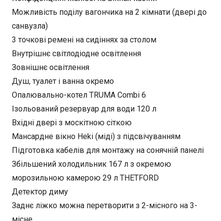
Можливість поділу вагончика на 2 кімнати (двері до
санвузла)
3 точкові ремені на сидіннях за столом
Внутрішнє світлодіодне освітлення
Зовнішнє освітлення
Душ, туалет і ванна окремо
Опалювально-котел TRUMA Combi 6
Ізольований резервуар для води 120 л
Вхідні двері з москітною сіткою
Мансардне вікно Heki (міді) з підсвічуванням
Підготовка кабелів для монтажу на сонячній панелі
Збільшений холодильник 167 л з окремою
морозильною камерою 29 л THETFORD
Детектор диму
Заднє ліжко можна перетворити з 2-місного на 3-
місне.