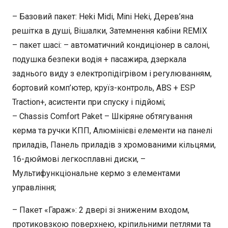
– Базовий пакет: Heki Midi, Mini Heki, Дерев’яна
решітка в душі, Вішалки, Затемнення кабіни REMIX
– пакет шасі: – автоматичний кондиціонер в салоні,
подушка безпеки водія + пасажира, дзеркала
заднього виду з електропідігрівом і регулюванням,
бортовий комп’ютер, круїз-контроль, ABS + ESP
Traction+, асистенти при спуску і підйомі;
– Chassis Comfort Paket – Шкіряне обтягування
керма та ручки КПП, Алюмінієві елементи на панелі
приладів, Панель приладів з хромованими кільцями,
16-дюймові легкосплавні диски, –
Мультифункціональне кермо з елементами
управління;
– Пакет «Гараж»: 2 двері зі зниженим входом,
протиковзкою поверхнею, кріпильними петлями та