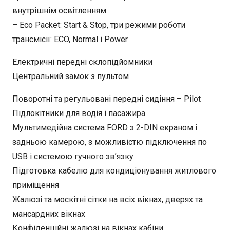
внутрішнім освітленням
– Eco Packet: Start & Stop, три режими роботи
трансмісії: ECO, Normal і Power
Електричні передні склопідйомники
Центральний замок з пультом
Поворотні та регульовані передні сидіння – Pilot
Підлокітники для водія і пасажира
Мультимедійна система FORD з 2-DIN екраном і
задньою камерою, з можливістю підключення по
USB і системою гучного зв’язку
Підготовка кабелю для кондиціонування житлового
приміщення
Жалюзі та москітні сітки на всіх вікнах, дверях та
мансардних вікнах
Конфіденційні жалюзі на вікнах кабіни