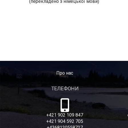
(перекладено з німецької мови)
Про нас
ТЕЛЕФОНИ
+421 902 109 847
+421 904 592 705
+4368120558727