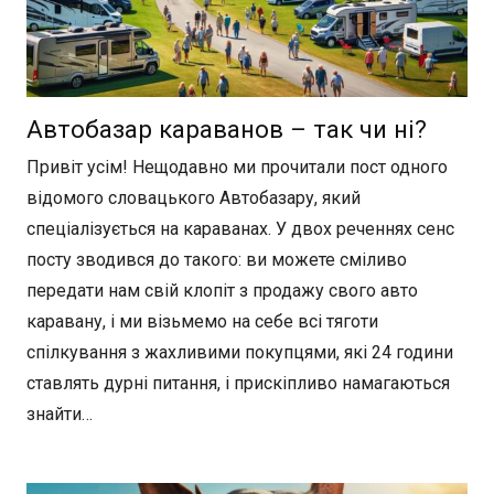
Автобазар караванов – так чи ні?
Привіт усім! Нещодавно ми прочитали пост одного
відомого словацького Автобазару, який
спеціалізується на караванах. У двох реченнях сенс
посту зводився до такого: ви можете сміливо
передати нам свій клопіт з продажу свого авто
каравану, і ми візьмемо на себе всі тяготи
спілкування з жахливими покупцями, які 24 години
ставлять дурні питання, і прискіпливо намагаються
знайти…