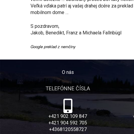
Veľká vďaka patrí aj vašej drahej dcére za prekl
mobilnom dome …
S pozdravom,
Jakob, Benedikt, Franz a Michaela Fallnbügl
Google preklad z nemčiny
O nás
TELEFÓNNE ČÍSLA
+421 902 109 847
+421 904 592 705
+4368120558727