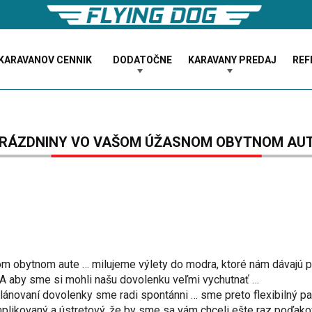
KARAVANOV CENNIK
DODATOČNE
KARAVANY PREDAJ
REF
RÁZDNINY VO VAŠOM ÚŽASNOM OBYTNOM AU
m obytnom aute … milujeme výlety do modra, ktoré nám dávajú po
A aby sme si mohli našu dovolenku veľmi vychutnať …
 plánovaní dovolenky sme radi spontánni … sme preto flexibilný pa
plikovaný a ústretový, že by sme sa vám chceli ešte raz poďako