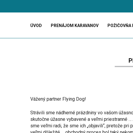
ÚVOD
PRENÁJOM KARAVANOV
POŽIČOVŇA 
P
Vážený partner Flying Dog!
Strávili sme nádherné prázdniny vo vašom úžasno
skutočne úžasne vybavené a veľmi priestranné … 
sme veľmi radi, že sme ich „objavili“, pretože pri
veľmi dôležité … obchodný proces bol taký nekom