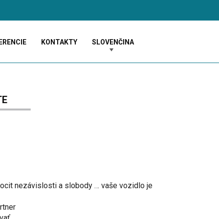
ERENCIE
KONTAKTY
SLOVENČINA
TE
cit nezávislosti a slobody … vaše vozidlo je
rtner
vať …