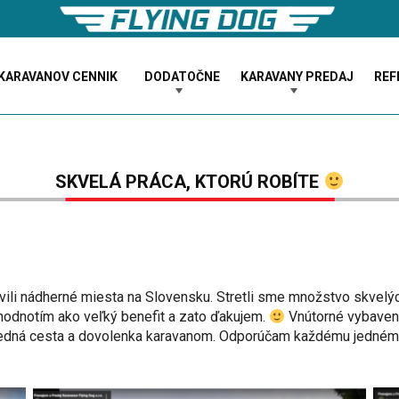
KARAVANOV CENNIK
DODATOČNE
KARAVANY PREDAJ
REF
SKVELÁ PRÁCA, KTORÚ ROBÍTE
i nádherné miesta na Slovensku. Stretli sme množstvo skvelých ľ
hodnotím ako veľký benefit a zato ďakujem.
Vnútorné vybaven
ledná cesta a dovolenka karavanom. Odporúčam každému jednému