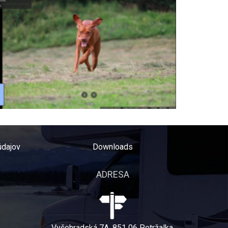
údajov
Downloads
ADRESA
Vyšehradská 7A, 851 06 Petržalka,