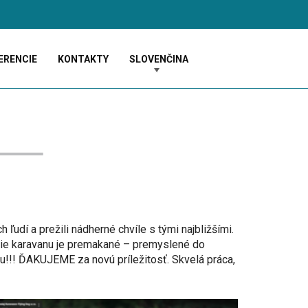
ERENCIE
KONTAKTY
SLOVENČINA
udí a prežili nádherné chvíle s tými najbližšími.
ie karavanu je premakané – premyslené do
!!! ĎAKUJEME za novú príležitosť. Skvelá práca,