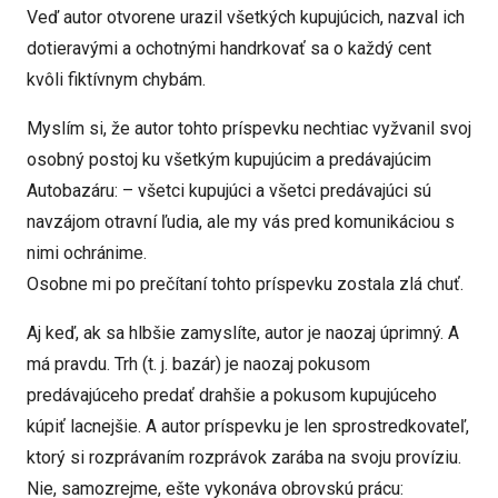
Veď autor otvorene urazil všetkých kupujúcich, nazval ich
dotieravými a ochotnými handrkovať sa o každý cent
kvôli fiktívnym chybám.
Myslím si, že autor tohto príspevku nechtiac vyžvanil svoj
osobný postoj ku všetkým kupujúcim a predávajúcim
Autobazáru: – všetci kupujúci a všetci predávajúci sú
navzájom otravní ľudia, ale my vás pred komunikáciou s
nimi ochránime.
Osobne mi po prečítaní tohto príspevku zostala zlá chuť.
Aj keď, ak sa hlbšie zamyslíte, autor je naozaj úprimný. A
má pravdu. Trh (t. j. bazár) je naozaj pokusom
predávajúceho predať drahšie a pokusom kupujúceho
kúpiť lacnejšie. A autor príspevku je len sprostredkovateľ,
ktorý si rozprávaním rozprávok zarába na svoju províziu.
Nie, samozrejme, ešte vykonáva obrovskú prácu: