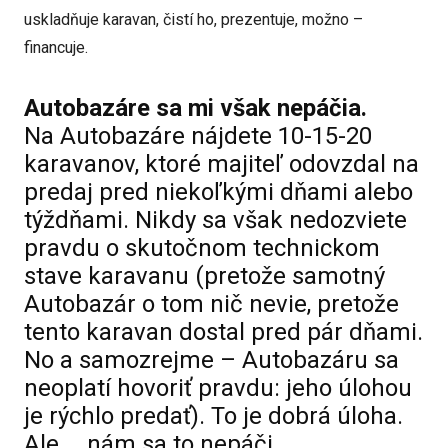
uskladňuje karavan, čistí ho, prezentuje, možno –
financuje.
Autobazáre sa mi však nepáčia.
Na Autobazáre nájdete 10-15-20
karavanov, ktoré majiteľ odovzdal na
predaj pred niekoľkými dňami alebo
týždňami. Nikdy sa však nedozviete
pravdu o skutočnom technickom
stave karavanu (pretože samotný
Autobazár o tom nič nevie, pretože
tento karavan dostal pred pár dňami.
No a samozrejme – Autobazáru sa
neoplatí hovoriť pravdu: jeho úlohou
je rýchlo predať). To je dobrá úloha.
Ale … nám sa to nepáči.