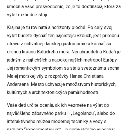
umocnia vaše presvedčenie, že je to destinácia, ktorá za
výlet rozhodne stojí.
Krajina je tu rovinatá a horizonty ploché. Po celý svoj
výlet budete dýchať ten najčistejší vzduch, jesť prírodnú
stravu z úchvatnej dánskej gastronómie a kochať sa
drsnou krásou Baltického mora. Nenahraditeľná Kodaň je
jedným z najtichších a najpokojnejších metropol Európy.
Jej romantickým symbolom sa stala svetoznáma socha
Malej morskej víly z rozprávky Hansa Christiana
Andersena. Mesto uchvacuje množstvom historických,
kultúrnych a architektonických pamäihodností.
Vaše deti určite ocenia, ak ich vezmete na výlet do
najväčšieho zábavného parku – „Legolandu“, alebo do
interaktívneho múzea modernej techniky a vedy s
názvom “Experimentarium”. Je nemysliteľné vynechať