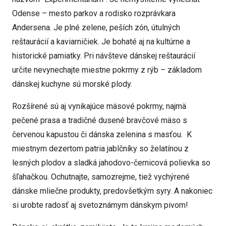
Odense – mesto parkov a rodisko rozprávkara
Andersena. Je plné zelene, peších zón, útulných
reštaurácií a kaviarničiek. Je bohaté aj na kultúrne a
historické pamiatky. Pri návšteve dánskej reštaurácií
určite nevynechajte miestne pokrmy z rýb – základom
dánskej kuchyne sú morské plody.
Rozšírené sú aj vynikajúce mäsové pokrmy, najmä
pečené prasa a tradičné dusené bravčové mäso s
červenou kapustou či dánska zelenina s masťou. K
miestnym dezertom patria jablčníky so želatínou z
lesných plodov a sladká jahodovo-černicová polievka so
šľahačkou. Ochutnajte, samozrejme, tiež vychýrené
dánske mliečne produkty, predovšetkým syry. A nakoniec
si urobte radosť aj svetoznámym dánskym pivom!