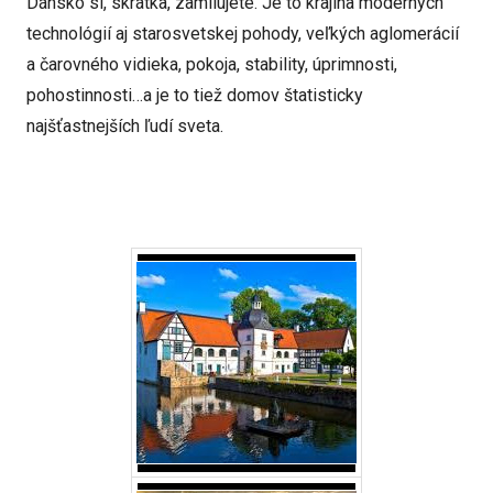
Dánsko si, skrátka, zamilujete. Je to krajina moderných
technológií aj starosvetskej pohody, veľkých aglomerácií
a čarovného vidieka, pokoja, stability, úprimnosti,
pohostinnosti…a je to tiež domov štatisticky
najšťastnejších ľudí sveta.