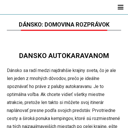
DÁNSKO: DOMOVINA ROZPRÁVOK
DANSKO AUTOKARAVANOM
Dánsko sa radí medzi najdrahšie krajiny sveta, čo je ale
len jeden z mnohých dôvodov, prečo je ideálne
spoznávať ho práve z paluby autokaravanu. Je to
optimálna voľba. Ak chcete vidieť všetky miestne
atrakcie, pretože len takto si môžete svoj itinerár
naplánovať presne podľa svojich predstáv. Prvotriedne
cesty a široká ponuka kempingov, ktoré sú rozmiestnené
na tých najzaujímavejších miestach po celej krajine, ešte