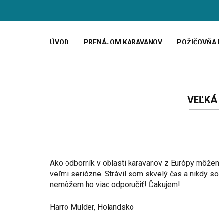
ÚVOD
PRENÁJOM KARAVANOV
POŽIČOVŇA 
VEĽKÁ
Ako odborník v oblasti karavanov z Európy môžem p
veľmi seriózne. Strávil som skvelý čas a nikdy so
nemôžem ho viac odporučiť! Ďakujem!
Harro Mulder, Holandsko