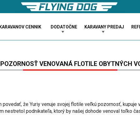
KARAVANOV CENNIK
DODATOČNE
KARAVANY PREDAJ
REF
 POZORNOSŤ VENOVANÁ FLOTILE OBYTNÝCH VO
ovedať, že Yuriy venuje svojej flotile veľkú pozornosť, kupuje 
m nestretol podnikateľa, ktorý by našej dohode venoval toľko času