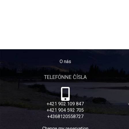
O nás
TELEFÓNNE ČÍSLA
+421 902 109 847
+421 904 592 705
+4368120558727
Change my reservation