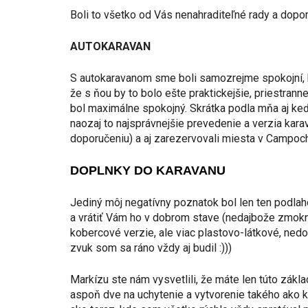
Boli to všetko od Vás nenahraditeľné rady a dopor
AUTOKARAVAN
S autokaravanom sme boli samozrejme spokojní, b
že s ňou by to bolo ešte praktickejšie, priestrann
bol maximálne spokojný. Skrátka podla mňa aj ke
naozaj to najsprávnejšie prevedenie a verzia kar
doporučeniu) a aj zarezervovali miesta v Campoch
DOPLNKY DO KARAVANU
Jediný môj negatívny poznatok bol len ten podlah
a vrátiť Vám ho v dobrom stave (nedajbože zmoknut
kobercové verzie, ale viac plastovo-látkové, nedok
zvuk som sa ráno vždy aj budil :)))
Markízu ste nám vysvetlili, že máte len túto zákla
aspoň dve na uchytenie a vytvorenie takého ako k