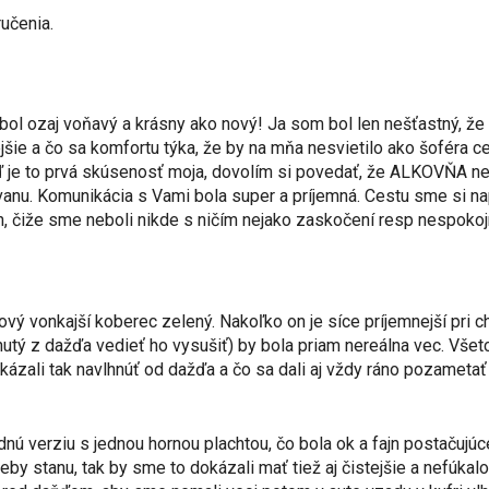
učenia.
ol ozaj voňavý a krásny ako nový! Ja som bol len nešťastný, že 
ejšie a čo sa komfortu týka, že by na mňa nesvietilo ako šoféra 
ď je to prvá skúsenosť moja, dovolím si povedať, že ALKOVŇA ne
avanu. Komunikácia s Vami bola super a príjemná. Cestu sme si n
, čiže sme neboli nikde s ničím nejako zaskočení resp nespokoj
ový vonkajší koberec zelený. Nakoľko on je síce príjemnejší pri 
ý z dažďa vedieť ho vysušiť) by bola priam nereálna vec. Všetci
ázali tak navlhnúť od dažďa a čo sa dali aj vždy ráno pozametať 
dnú verziu s jednou hornou plachtou, čo bola ok a fajn postačujúc
eby stanu, tak by sme to dokázali mať tiež aj čistejšie a nefúk