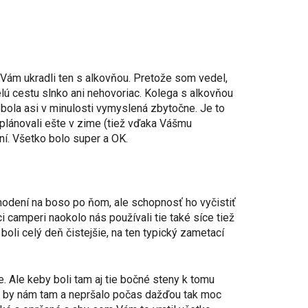
Vám ukradli ten s alkovňou. Pretože som vedel,
celú cestu slnko ani nehovoriac. Kolega s alkovňou
bola asi v minulosti vymyslená zbytočne. Je to
aplánovali ešte v zime (tiež vďaka Vášmu
ní. Všetko bolo super a OK.
chodení na boso po ňom, ale schopnosť ho vyčistiť
 camperi naokolo nás používali tie také síce tiež
boli celý deň čistejšie, na ten typický zametací
e. Ale keby boli tam aj tie bočné steny k tomu
alo by nám tam a nepršalo počas dažďou tak moc