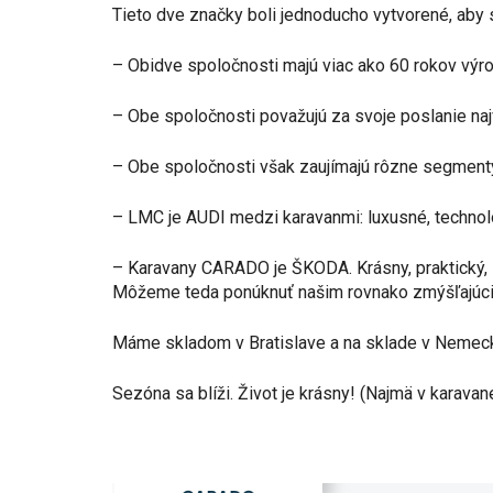
Tieto dve značky boli jednoducho vytvorené, aby 
– Obidve spoločnosti majú viac ako 60 rokov výr
– Obe spoločnosti považujú za svoje poslanie naj
– Obe spoločnosti však zaujímajú rôzne segmenty 
– LMC je AUDI medzi karavanmi: luxusné, technol
– Karavany CARADO je ŠKODA. Krásny, praktický,
Môžeme teda ponúknuť našim rovnako zmýšľajúcim ľ
Máme skladom v Bratislave a na sklade v Nemecku
Sezóna sa blíži. Život je krásny! (Najmä v karavan