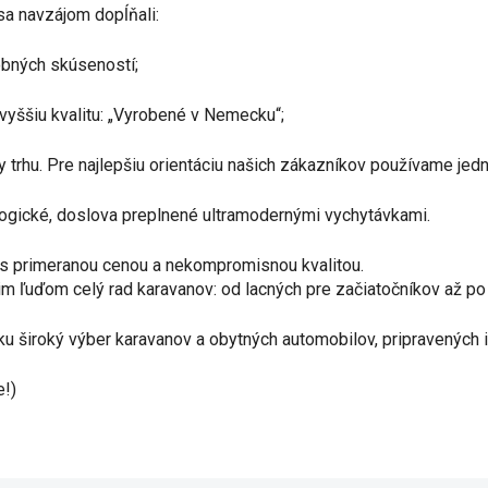
sa navzájom dopĺňali:
obných skúseností;
vyššiu kvalitu: „Vyrobené v Nemecku“;
trhu. Pre najlepšiu orientáciu našich zákazníkov používame jed
ogické, doslova preplnené ultramodernými vychytávkami.
 s primeranou cenou a nekompromisnou kvalitou.
uďom celý rad karavanov: od lacných pre začiatočníkov až po lux
 široký výber karavanov a obytných automobilov, pripravených 
e!)