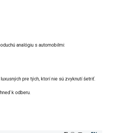
noduchú analógiu s automobilmi:
usných pre tých, ktorí nie sú zvyknutí šetriť.
ihneď k odberu.