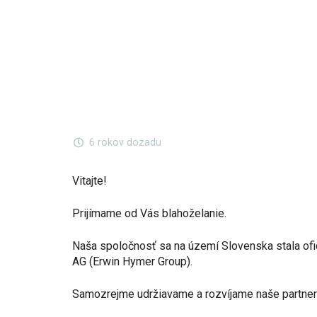
6 rokov dozadu
Vitajte!
Prijímame od Vás blahoželanie.
Naša spoločnosť sa na území Slovenska stala of
AG (Erwin Hymer Group).
Samozrejme udržiavame a rozvíjame naše partne