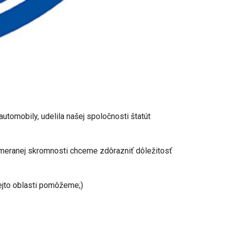
tomobily, udelila našej spoločnosti štatút
meranej skromnosti chceme zdôrazniť dôležitosť
ejto oblasti pomôžeme;)