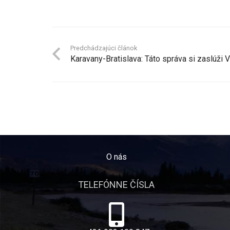
Predchádzajúci článok
Karavany-Bratislava: Táto správa si zaslúži
O nás
TELEFÓNNE ČÍSLA